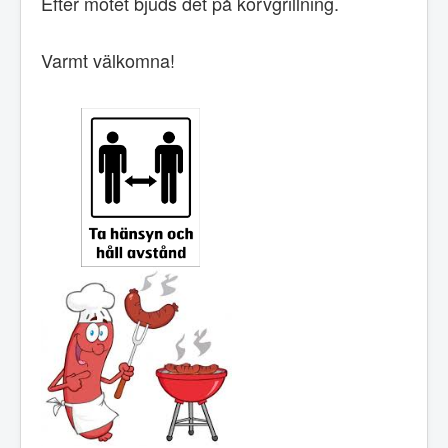
Efter mötet bjuds det på korvgrillning.
Varmt välkomna!