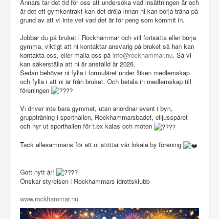
Annars tar det tid för oss att undersöka vad insättningen är och
är det ett gymkontrakt kan det dröja innan ni kan börja träna på
grund av att vi inte vet vad det är för peng som kommit in.
Jobbar du på bruket i Rockhammar och vill fortsätta eller börja
gymma, viktigt att ni kontaktar ansvarig på bruket så han kan
kontakta oss, eller maila oss på
info@rockhammar.nu
. Så vi
kan säkerställa att ni är anställd år 2026.
Sedan behöver ni fylla i formuläret under fliken medlemskap
och fylla i att ni är från bruket. Och betala in medlemskap till
föreningen
Vi driver inte bara gymmet, utan anordnar event i byn,
gruppträning i sporthallen, Rockhammarsbadet, elljusspåret
och hyr ut sporthallen för t.ex kalas och möten
Tack allesammans för att ni stöttar vår lokala by förening
Gott nytt år!
Önskar styrelsen i Rockhammars idrottsklubb
www.rockhammar.nu