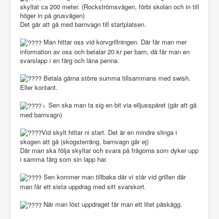
skyltat ca 200 meter. (Rockströmsvägen, förbi skolan och in till
höger in på grusvägen)
Det går att gå med barnvagn till startplatsen.
Man hittar oss vid korvgrillningen. Där får man mer
information av oss och betalar 20 kr per barn, då får man en
svarslapp i en färg och låna penna.
Betala gärna större summa tillsammans med swish.
Eller kontant.
Sen ska man ta sig en bit via elljusspåret (går att gå
med barnvagn)
Vid skylt hittar ni start. Det är en mindre slinga i
skogen att gå (skogsterräng, barnvagn går ej)
Där man ska följa skyltar och svara på frågorna som dyker upp
i samma färg som sin lapp har.
Sen kommer man tillbaka där vi står vid grillen där
man får ett sista uppdrag med sitt svarskort.
När man löst uppdraget får man ett litet påskägg.